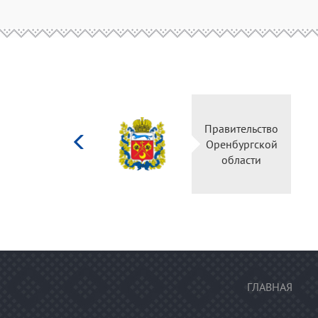
Министерство
Правитель
культуры
Оренбургс
Российской
област
федерации
ГЛАВНАЯ