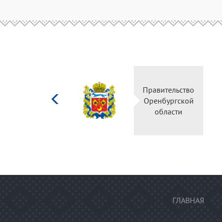
Министерство
Правите
культуры
Оренбу
Российской
обла
федерации
ГЛАВНАЯ