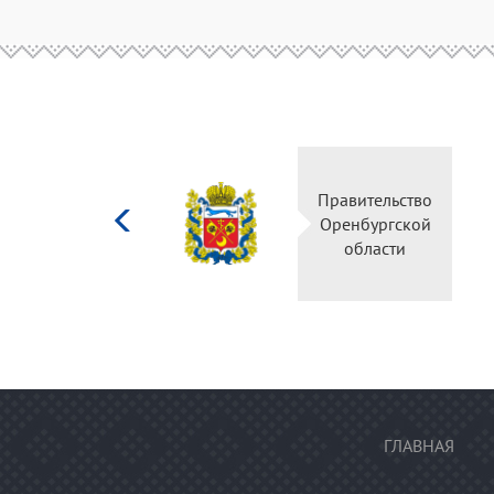
Министерство
Правительство
культуры
Оренбургской
Российской
области
федерации
ГЛАВНАЯ