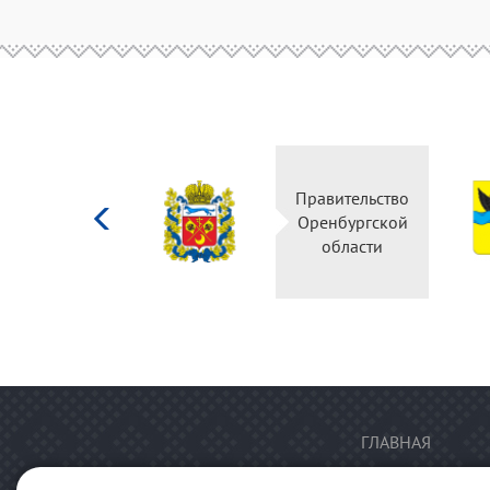
Министерство
Правительство
культуры
Оренбургской
Российской
области
федерации
ГЛАВНАЯ