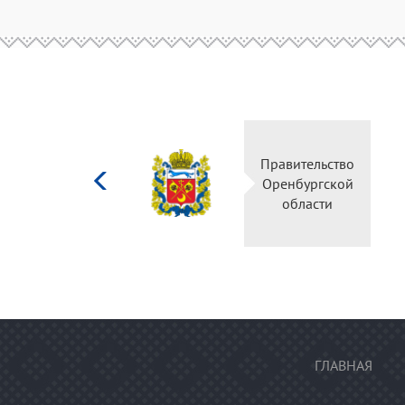
Министерство
Правительство
культуры
Оренбургской
Российской
области
федерации
ГЛАВНАЯ