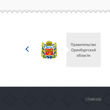
Министерство
Правительство
культуры
Оренбургской
Российской
области
федерации
ГЛАВНАЯ