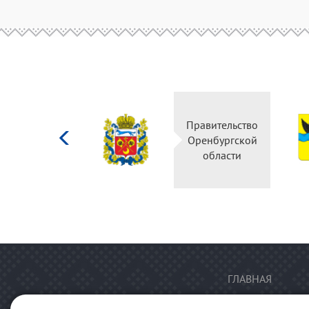
Министерство
Правительство
культуры
Оренбургской
Российской
области
федерации
ГЛАВНАЯ