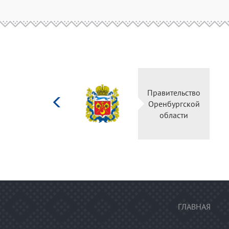
Министерство
культуры
Российской
федерации
ГЛАВНАЯ