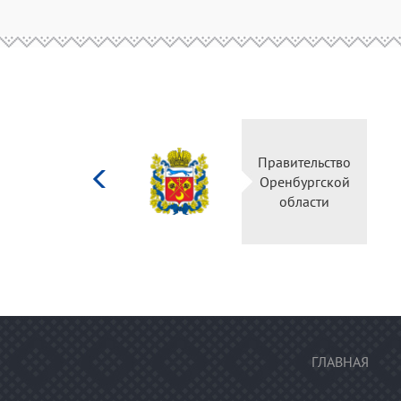
Министерство
Правительство
культуры
Оренбургской
Российской
области
федерации
ГЛАВНАЯ