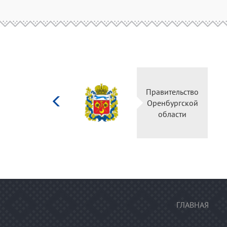
Министерство
Правитель
культуры
Оренбургс
Российской
област
федерации
ГЛАВНАЯ