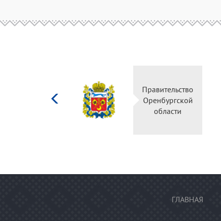
Министерство
Правительство
культуры
Оренбургской
Российской
области
федерации
ГЛАВНАЯ