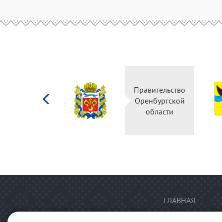
Министерство
Правительство
культуры
Оренбургской
Российской
области
федерации
ГЛАВНАЯ