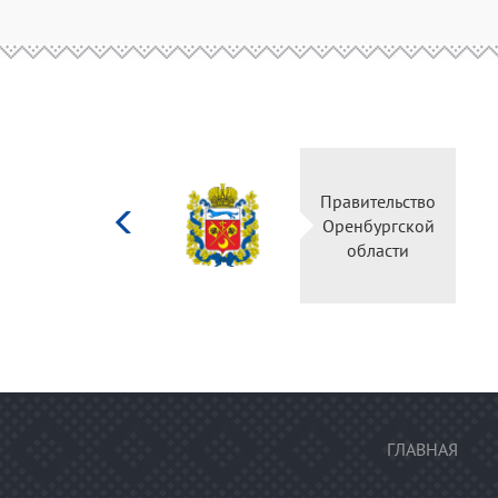
Министерство
Правите
культуры
Оренбу
Российской
обла
федерации
ГЛАВНАЯ