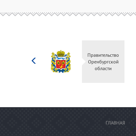
Министерство
Правительство
культуры
Оренбургской
Российской
области
федерации
ГЛАВНАЯ