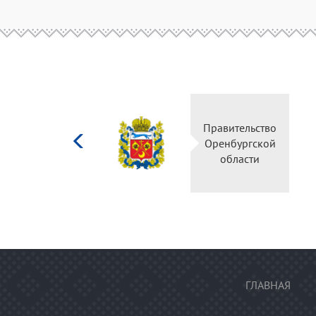
Министерство
Правительство
культуры
Оренбургской
Российской
области
федерации
ГЛАВНАЯ