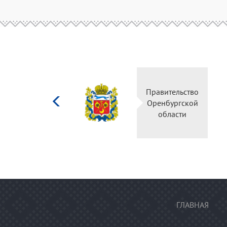
Министерство
Правительство
культуры
Оренбургской
Российской
области
федерации
ГЛАВНАЯ