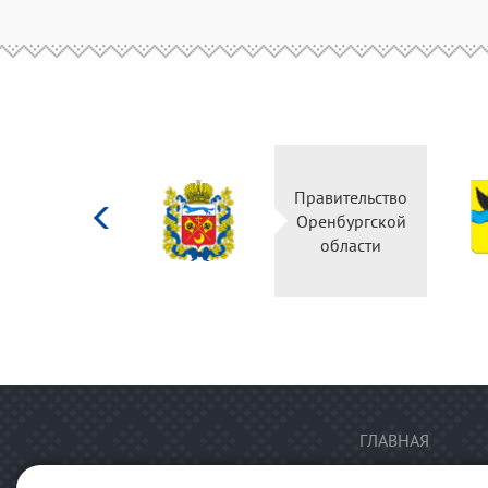
Министерство
Правительство
культуры
Оренбургской
Российской
области
федерации
ГЛАВНАЯ