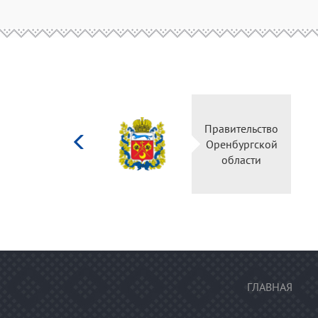
Министерство
Правительство
культуры
Оренбургской
Российской
области
федерации
ГЛАВНАЯ