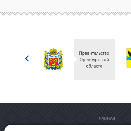
Министерство
Правительство
культуры
Оренбургской
Российской
области
федерации
ГЛАВНАЯ