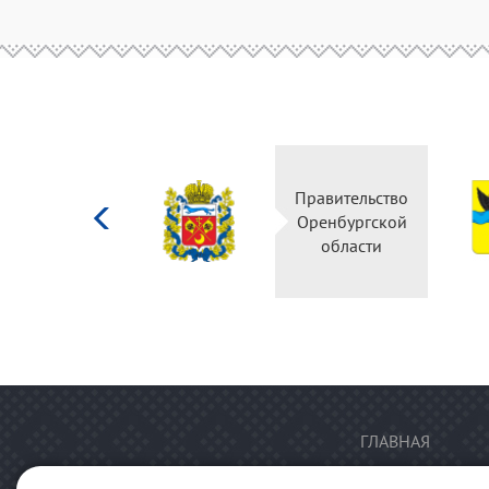
Министерство
Правительст
культуры
Оренбургско
Российской
области
федерации
ГЛАВНАЯ