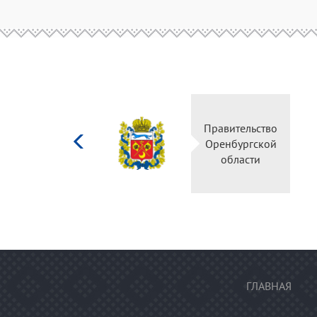
Министерство
Правительство
культуры
Оренбургской
Российской
области
федерации
ГЛАВНАЯ