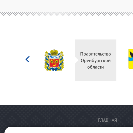
Министерство
Правительство
культуры
Оренбургской
Российской
области
федерации
ГЛАВНАЯ