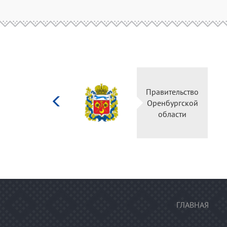
Министерство
Правительство
культуры
Оренбургской
Российской
области
федерации
ГЛАВНАЯ