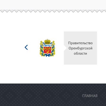
Министерство
Правитель
культуры
Оренбургс
Российской
област
федерации
ГЛАВНАЯ