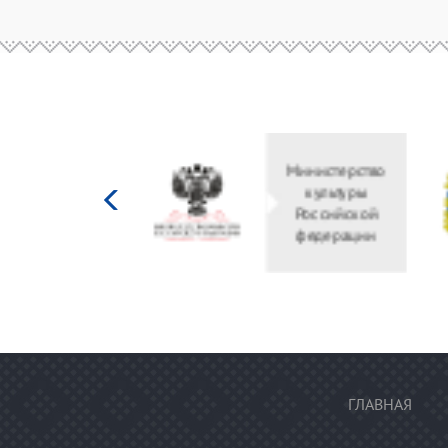
Министерство
культуры
Российской
федерации
ГЛАВНАЯ