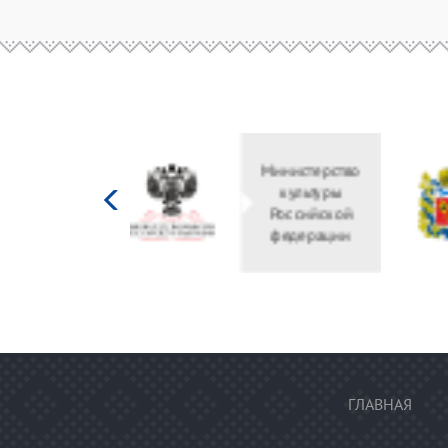
Министерство
культуры
Российской
федерации
ГЛАВНАЯ