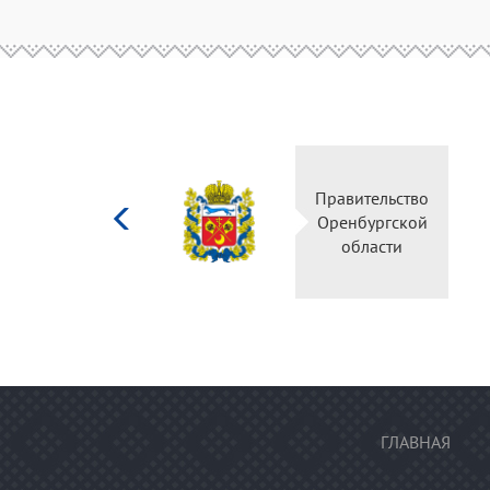
Министерство
Правительство
культуры
Оренбургской
Российской
области
федерации
ГЛАВНАЯ