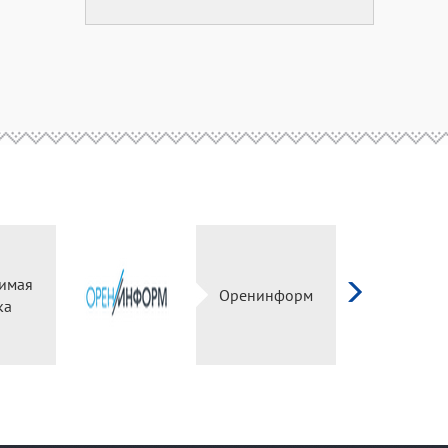
имая
Оренинформ
ка