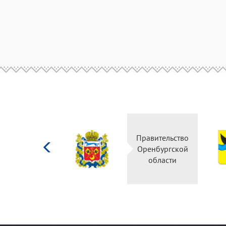
Министерство
Правительство
культуры
Оренбургской
Российской
области
федерации