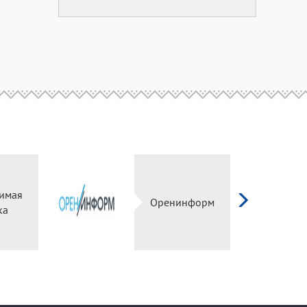
имая
Оренинформ
ка