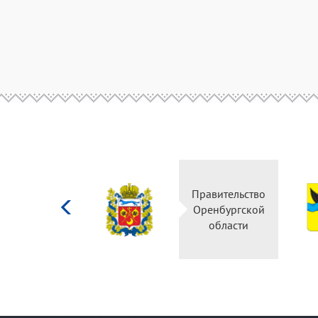
Министерство
Правительство
культуры
Оренбургской
Российской
области
федерации