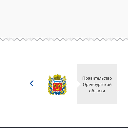
Министерство
Правительство
культуры
Оренбургской
Российской
области
федерации