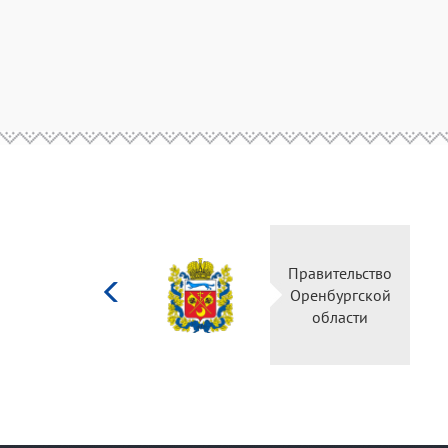
Министерство
Правительство
культуры
Оренбургской
Российской
области
федерации