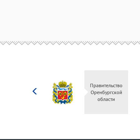
Министерство
Правительство
культуры
Оренбургской
Российской
области
федерации