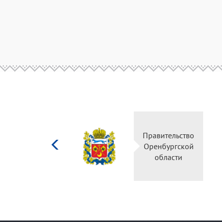
Министерство
Правительство
культуры
Оренбургской
Российской
области
федерации