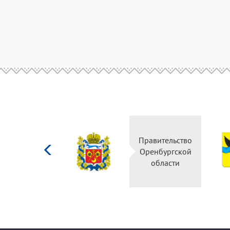
Министерство
Правительство
культуры
Оренбургской
Российской
области
федерации