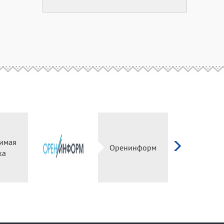
имая
Оренинформ
ка