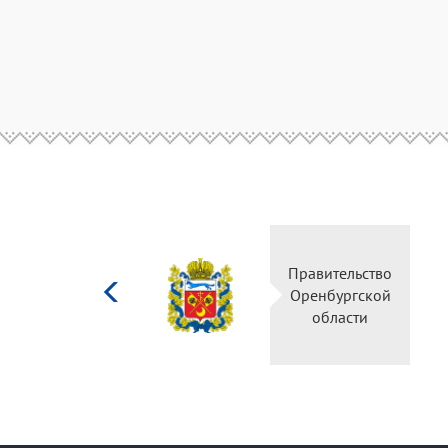
Министерство
Правительство
культуры
Оренбургской
Российской
области
федерации