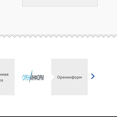
имая
Оренинформ
ка