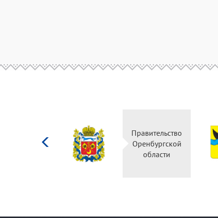
Министерство
Правительство
культуры
Оренбургской
Российской
области
федерации