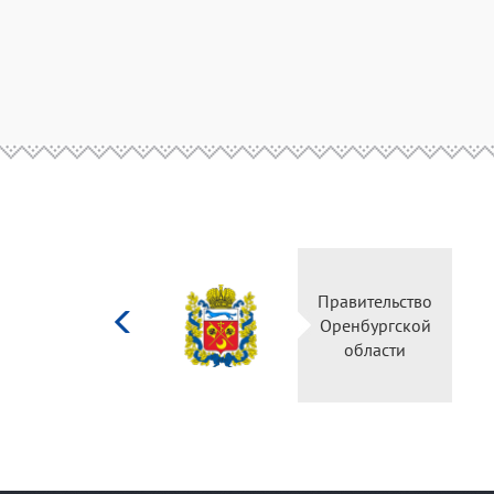
Министерство
Правительство
культуры
Оренбургской
Российской
области
федерации