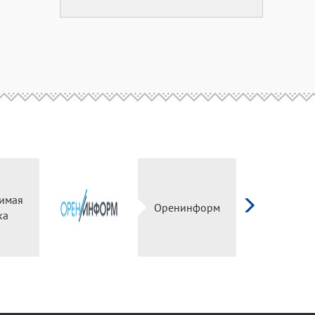
имая
Оренинформ
ка