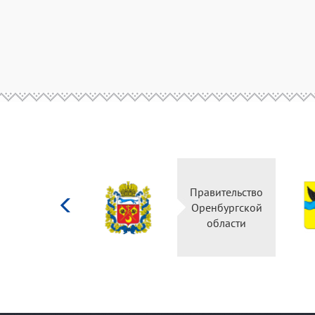
Министерство
Правительство
культуры
Оренбургской
Российской
области
федерации