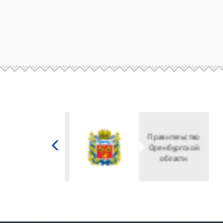
Министерство
культуры
Российской
федерации