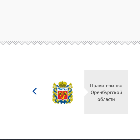
Министерство
Правительство
культуры
Оренбургской
Российской
области
федерации