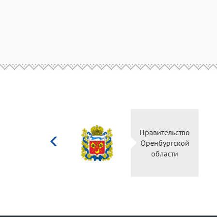
Министерство
Пра
культуры
Ор
Российской
федерации