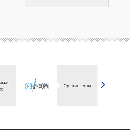
имая
Оренинформ
ка