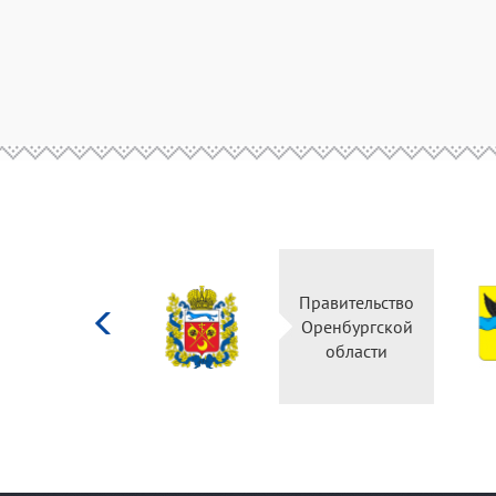
Министерство
Правительство
культуры
Оренбургской
Российской
области
федерации