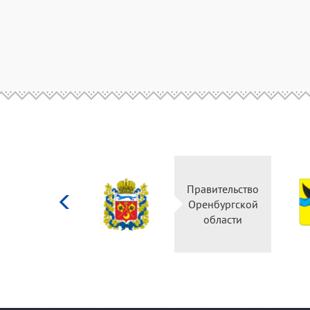
Министерство
Правительство
культуры
Оренбургской
Российской
области
федерации