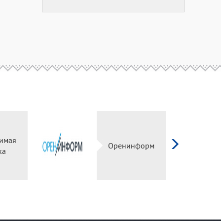
имая
Оренинформ
ка