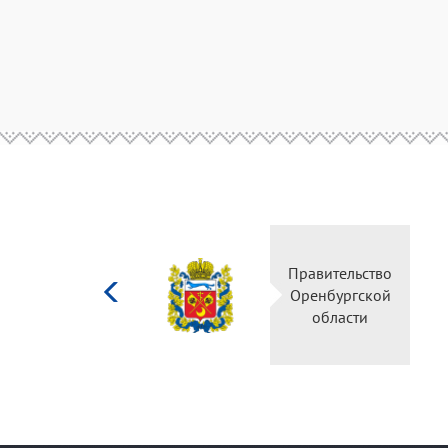
Министерство
Правител
культуры
Оренбур
Российской
облас
федерации