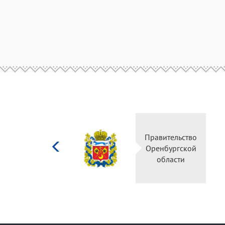
Министерство
Правительство
культуры
Оренбургской
Российской
области
федерации