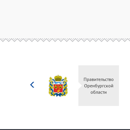
Министерство
Правительство
культуры
Оренбургской
Российской
области
федерации