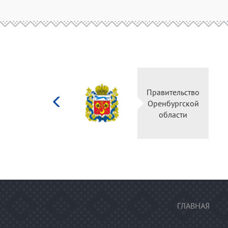
Министерство
Прави
культуры
Оренб
Российской
об
федерации
ГЛАВНАЯ