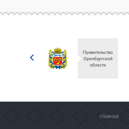
Министерство
Правительство
культуры
Оренбургской
Российской
области
федерации
ГЛАВНАЯ