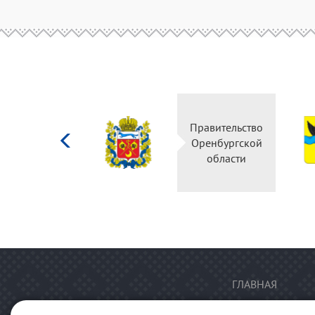
Министерство
Правительство
культуры
Оренбургской
Российской
области
федерации
ГЛАВНАЯ