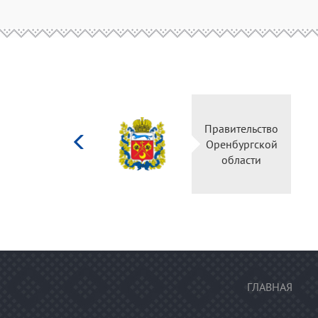
Министерство
Прави
культуры
Оренб
Российской
об
федерации
ГЛАВНАЯ